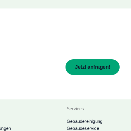
Heute kontaktiert, morgen schon e
Wir beraten Sie gerne persönlich
für Gebäudereinigung, Grünpfleg
Wohnanlage, Büro oder Gewerbe
Jetzt anfragen!
Services
Gebäudereinigung
tungen
Gebäudeservice