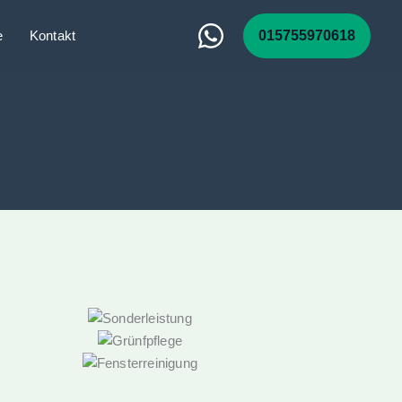
Instagram
Google
WhatsApp
e
Kontakt
015755970618