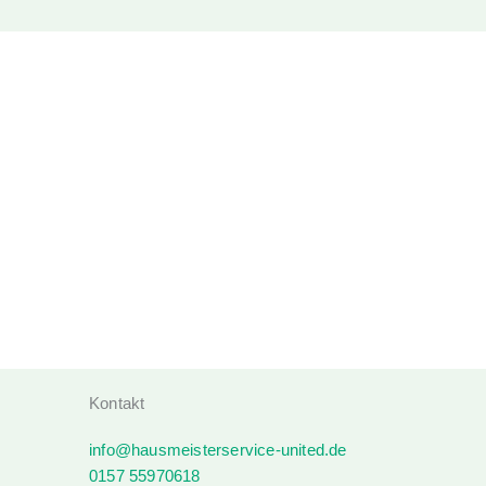
ntlastet!
: Holen Sie sich noch heute ein unverbindliches Angebot
e oder Immobilienbetreuung im Kreis Esslingen – ob
!
Kontakt
info@hausmeisterservice-united.de
0157 55970618